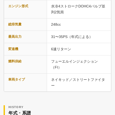
エンジン形式
水冷4ストロークDOHC4バルブ並
列2気筒
総排気量
248cc
最高出力
31〜35PS（年式による）
変速機
6速リターン
燃料供給
フューエルインジェクション
（FI）
車両タイプ
ネイキッド／ストリートファイタ
ー
HISTORY
年式・系譜