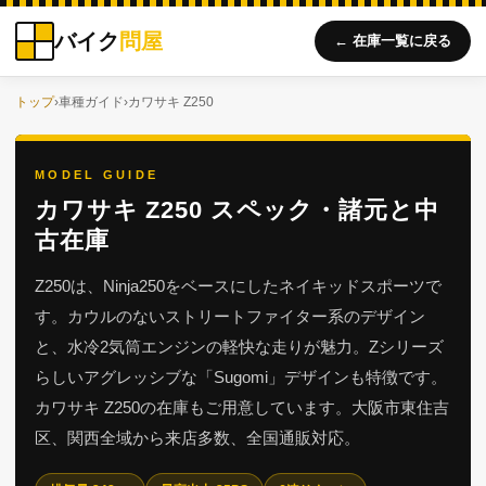
バイク
問屋
← 在庫一覧に戻る
トップ
›
車種ガイド
›
カワサキ Z250
MODEL GUIDE
カワサキ Z250 スペック・諸元と中
古在庫
Z250は、Ninja250をベースにしたネイキッドスポーツで
す。カウルのないストリートファイター系のデザイン
と、水冷2気筒エンジンの軽快な走りが魅力。Zシリーズ
らしいアグレッシブな「Sugomi」デザインも特徴です。
カワサキ Z250の在庫もご用意しています。大阪市東住吉
区、関西全域から来店多数、全国通販対応。