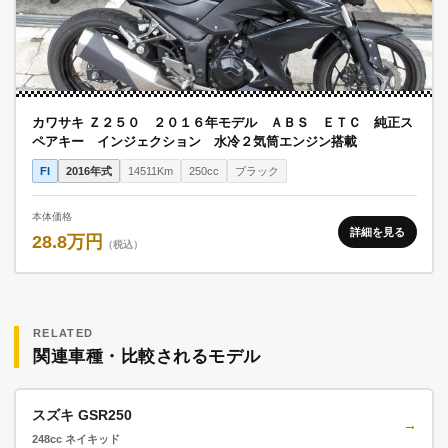
カワサキ Ｚ２５０ ２０１６年モデル ＡＢＳ ＥＴＣ 純正ス
ペアキー インジェクション 水冷２気筒エンジン搭載
FI
2016年式
14511Km
250cc
ブラック
本体価格
詳細を見る
28.8万円
（税込）
RELATED
関連車種・比較されるモデル
スズキ GSR250
→
248cc ネイキッド