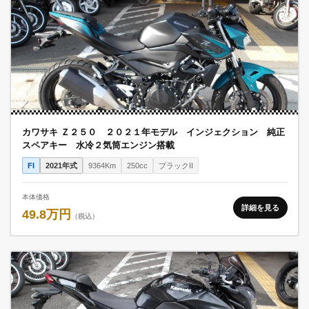
カワサキ Ｚ２５０ ２０２１年モデル インジェクション 純正
スペアキー 水冷２気筒エンジン搭載
FI
2021年式
9364Km
250cc
ブラックII
本体価格
詳細を見る
49.8万円
（税込）