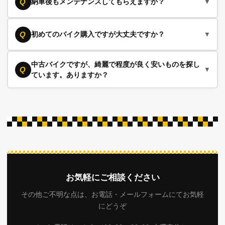
A
Q
納車後もメンテナンスしてもらえますか？
▼
当車体をよくご覧いただけますし、書類は郵送対応、ご入金
はお振込みのほか、ローンやカードもメール連携などにより
ご安心ください。当店でご購入いただいたバイクは、責任を
A
Q
初めてのバイク購入ですが大丈夫ですか？
▼
行うことが可能です。輸送はバイク専門の運送会社によりお
もってアフターフォローの整備もさせていただきます。決し
届けいたします。沖縄から北海道まで通販実績は多数ありま
て売りっぱなしではございません。
すので、ご安心ください。
当店は、おすすめできるバイクを100台以上常時展示してい
中古バイクですが、綺麗で程度が良く安いものを探し
A
Q
▼
ています。ありますか？
ますので、たくさんの在庫の中から見て触って選ぶことがで
きます。決して押し付けにならないよう、そのバイクの良い
ところも悪いところも説明させていただきますので、初心者
大丈夫です、あります。当店のバイクは厳選して仕入れたも
A
の方も安心してご購入いただけます。
のばかりです。弊社の仕入れは、ほとんどが三ノ宮・堺・関
東で行われる業者間オークションです。毎週、仕入れ担当の
者が前日に時間をかけて下見をし、何千台という車体の中か
ら厳選したものだけを落札して商品にしています。
お気軽にご相談ください
また、弊社では購入方法をお選びいただけます。車体によっ
て異なりますが、現状で諸経費なしでもご購入いただけます
その他ご不明な点は、お電話・メールフォームにてお気軽
し、もちろん納車整備をしっかりさせていただき、保証付き
にどうぞ
でもご購入いただけます。現状販売でも、現在キャンペーン