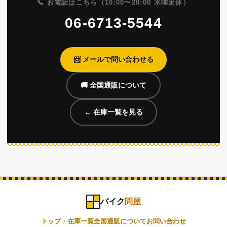
として、無料で簡単な車体チェックと試走をしてからお渡し
📞 お電話はこちら（10:00〜20:00 水曜定休）
しています。車検車は予備検査を無料でお付けしています。
06-6713-5544
ご予算に応じて購入方法をお選びいただけるため、お客様に
喜んでいただいています。
📨 メールで問い合わせる
なお、整備をしてしまうとその分商品価格が上がってしまう
ため、購入方法をお選びいただいてからの点検整備とさせて
🚚 全国通販について
いただいております。
← 在庫一覧を見る
バイク
問屋
トップ・在庫一覧
全国通販について
お問い合わせ