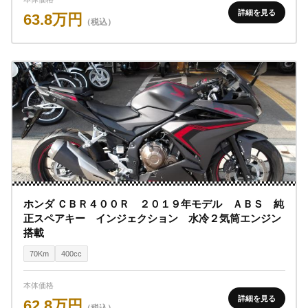
詳細を見る
63.8万円
（税込）
ホンダ ＣＢＲ４００Ｒ ２０１９年モデル ＡＢＳ 純
正スペアキー インジェクション 水冷２気筒エンジン
搭載
70Km
400cc
本体価格
詳細を見る
62.8万円
（税込）