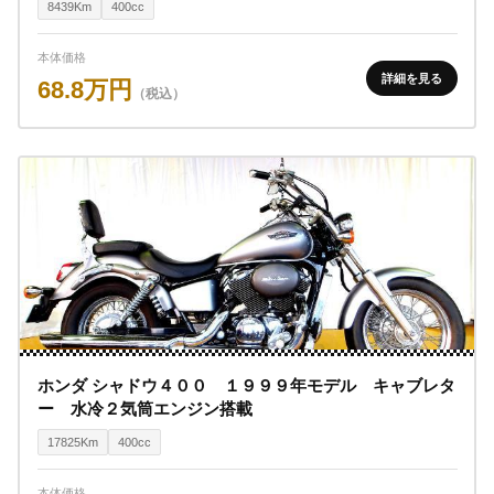
8439Km
400cc
本体価格
詳細を見る
68.8万円
（税込）
ホンダ シャドウ４００ １９９９年モデル キャブレタ
ー 水冷２気筒エンジン搭載
17825Km
400cc
本体価格