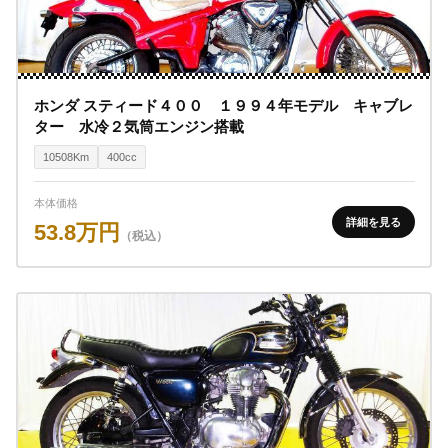
ホンダ スティード４００ １９９４年モデル キャブレ
ター 水冷２気筒エンジン搭載
10508Km
400cc
本体価格
詳細を見る
53.8万円
（税込）