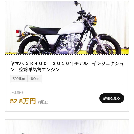
ヤマハ ＳＲ４００ ２０１６年モデル インジェクショ
ン 空冷単気筒エンジン
5906Km
400cc
本体価格
詳細を見る
52.8万円
（税込）