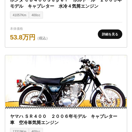
モデル キャブレター 水冷４気筒エンジン
41057Km
400cc
本体価格
詳細を見る
53.8万円
（税込）
ヤマハ ＳＲ４００ ２００６年モデル キャブレター
車 空冷単気筒エンジン
13319Km
400cc