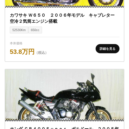
カワサキ Ｗ６５０ ２００６年モデル キャブレター
空冷２気筒エンジン搭載
52530Km
650cc
本体価格
詳細を見る
53.8万円
（税込）
ホンダ ＣＢ４００Ｓｕｐｅｒ ボルドール ２００５年