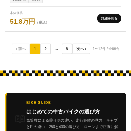
本体価格
詳細を見る
51.8万円
（税込）
‹ 前へ
…
次へ ›
1
2
8
1〜12件 / 全89台
BIKE GUIDE
はじめての中古バイクの選び方
📖
気筒数による乗り味の違い、走行距離の見方、キャブ
とFIの違い、250と400の選び方、ローンまで正直に解