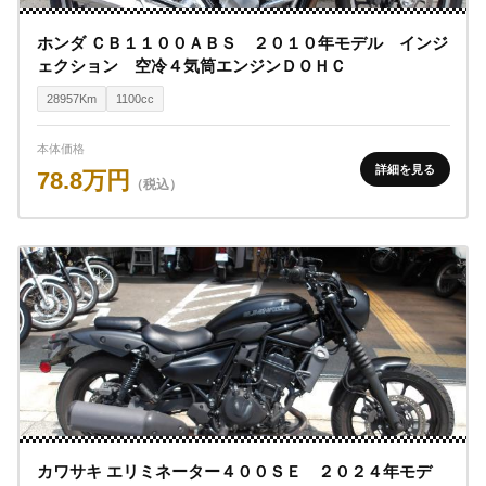
ホンダ ＣＢ１１００ＡＢＳ ２０１０年モデル インジ
ェクション 空冷４気筒エンジンＤＯＨＣ
28957Km
1100cc
本体価格
詳細を見る
78.8万円
（税込）
カワサキ エリミネーター４００ＳＥ ２０２４年モデ