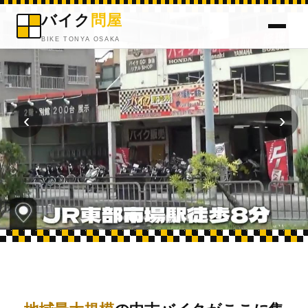
バイク
問屋
BIKE TONYA OSAKA
‹
›