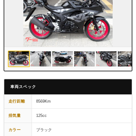
車両スペック
走行距離
8569Km
排気量
125cc
カラー
ブラック