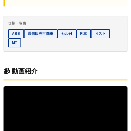
仕様・装備
ABS
通信販売可能車
セル付
FI車
４スト
MT
📹 動画紹介